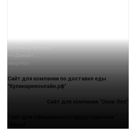
Команда
ElDiscovery
осуществила
разработку сайта
для дизайнера
интерьера
Ангелины Штольц
— «Дизайн
квартир».
Сайт для компании по доставке еды
"Кулинарияонлайн.рф"
Cайт для компании "Окна-Элл"
Сайт для официального представителя
Meyvel