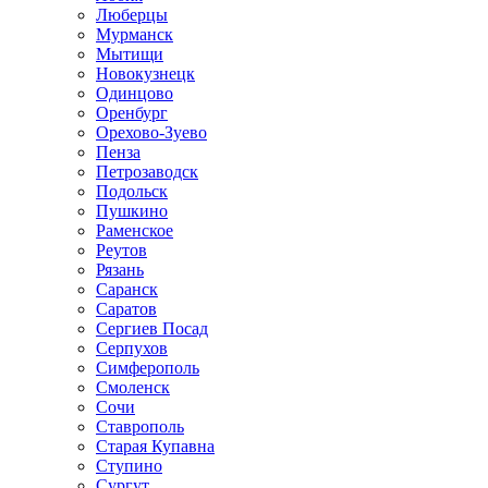
Люберцы
Мурманск
Мытищи
Новокузнецк
Одинцово
Оренбург
Орехово-Зуево
Пенза
Петрозаводск
Подольск
Пушкино
Раменское
Реутов
Рязань
Саранск
Саратов
Сергиев Посад
Серпухов
Симферополь
Смоленск
Сочи
Ставрополь
Старая Купавна
Ступино
Сургут